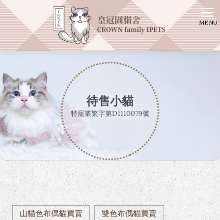
皇冠園
待售小貓
山貓色布偶貓買賣
雙色布偶貓買賣