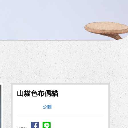
山貓色布偶貓
公貓