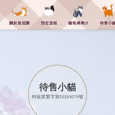
園貓舍-貓舍,貓舍推薦,新竹貓舍
關於皇冠園
預定流程
貓爸媽簡介
待售小
待售小貓